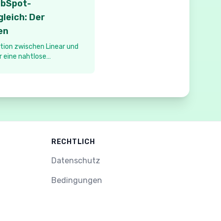
ubSpot-
gleich: Der
en
ation zwischen Linear und
 eine nahtlose
em Produkt- und
itfaden vergleicht die
, die auf dem Markt
RECHTLICH
Datenschutz
Bedingungen