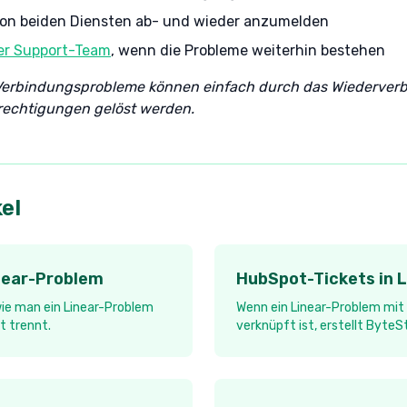
 von beiden Diensten ab- und wieder anzumelden
ser Support-Team
, wenn die Probleme weiterhin bestehen
 Verbindungsprobleme können einfach durch das Wiederverb
rechtigungen gelöst werden.
el
inear-Problem
HubSpot-Tickets in L
 wie man ein Linear-Problem
Wenn ein Linear-Problem mi
t trennt.
verknüpft ist, erstellt Byte
Anhang in Linear, der schnelle
zugehörige HubSpot-Ticket b