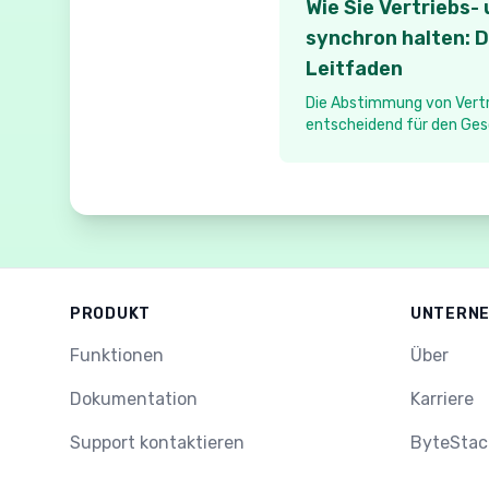
Wie Sie Vertriebs
synchron halten: D
Leitfaden
Die Abstimmung von Vertr
entscheidend für den Ges
Leitfaden untersucht die
Integrationen, um die Lü
kundenorientierten Teams
Produktentwicklung zu sc
PRODUKT
UNTERN
Funktionen
Über
Dokumentation
Karriere
Support kontaktieren
ByteStac