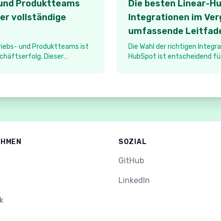
- und Produktteams
Die besten Linear-H
er vollständige
Integrationen im Ver
umfassende Leitfad
iebs- und Produktteams ist
Die Wahl der richtigen Integr
chäftserfolg. Dieser
HubSpot ist entscheidend für
 besten Tools und
Kommunikation zwischen Ihr
cke zwischen
Kundenserviceteam. Dieser Le
 und der
besten Integrationslösungen
hließen.
erhältlich sind.
EHMEN
SOZIAL
GitHub
LinkedIn
k