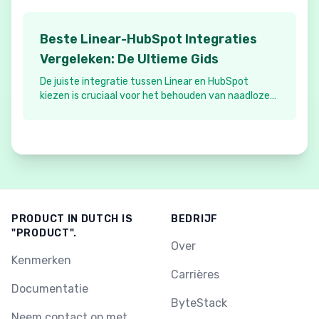
Beste Linear-HubSpot Integraties
Vergeleken: De Ultieme Gids
De juiste integratie tussen Linear en HubSpot
kiezen is cruciaal voor het behouden van naadloze
communicatie tussen uw product- en
klantgerichte teams. Deze gids vergelijkt de beste
integratieoplossingen die beschikbaar zijn op de
markt.
PRODUCT IN DUTCH IS
BEDRIJF
"PRODUCT".
Over
Kenmerken
Carrières
Documentatie
ByteStack
Neem contact op met