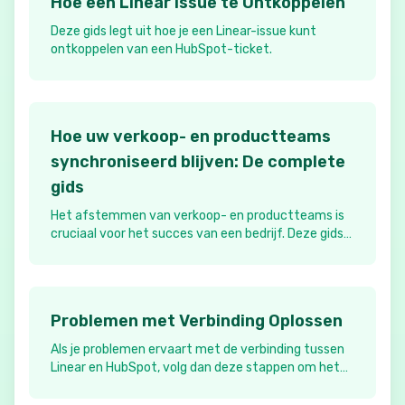
Hoe een Linear Issue te Ontkoppelen
Deze gids legt uit hoe je een Linear-issue kunt
ontkoppelen van een HubSpot-ticket.
Hoe uw verkoop- en productteams
synchroniseerd blijven: De complete
gids
Het afstemmen van verkoop- en productteams is
cruciaal voor het succes van een bedrijf. Deze gids
onderzoekt de beste tools en integraties om de
kloof tussen klantgerichte teams en
productontwikkeling te overbruggen.
Problemen met Verbinding Oplossen
Als je problemen ervaart met de verbinding tussen
Linear en HubSpot, volg dan deze stappen om het
probleem op te lossen.